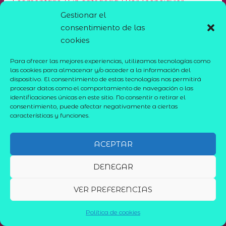
1 comentario
/
Sin categoría
/ Por
Tecnojavier
Gestionar el
Te damos la bienvenida a WordPress. Esta es tu
consentimiento de las
primera entrada. Edítala o bórrala, ¡luego empieza a
cookies
escribir!
Para ofrecer las mejores experiencias, utilizamos tecnologías como
las cookies para almacenar y/o acceder a la información del
dispositivo. El consentimiento de estas tecnologías nos permitirá
procesar datos como el comportamiento de navegación o las
identificaciones únicas en este sitio. No consentir o retirar el
consentimiento, puede afectar negativamente a ciertas
características y funciones.
ACEPTAR
Aviso Legal
Política de Privacidad
DENEGAR
Política de cookies (UE)
Copyright © 2026 ELITEDUCA
VER PREFERENCIAS
Política de cookies