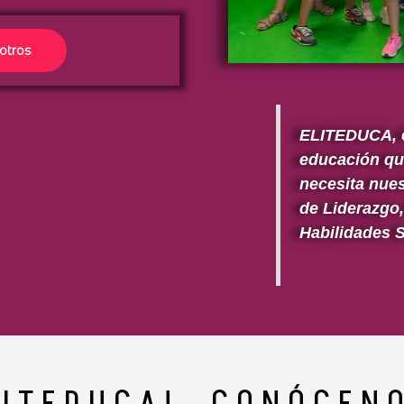
otros
ELITEDUCA, e
educación que
necesita nue
de Liderazgo
Habilidades S