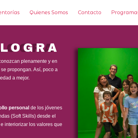
ntorías
Quienes Somos
Contacto
Programas
 LOGRA
 conozcan plenamente y en
 se propongan. Así, poco a
iedad a mejor.
ollo personal
de los jóvenes
ndas (Soft Skills) desde el
 interiorizar los valores que