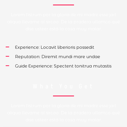
Lorem fistrum por la gloria de mi madre esse jarl
aliqua llevame al sircoo. De la pradera ullamco qué
dise usteer está la cosa muy malar.
Experience: Locavit liberioris possedit
Reputation: Diremit mundi mare undae
Guide Experience: Spectent tonitrua mutastis
What You Get
Lorem fistrum por la gloria de mi madre esse jarl
aliqua llevame al sircoo. De la pradera ullamco qué
dise usteer está la cosa muy malar.