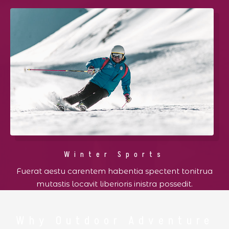
Winter Sports
Fuerat aestu carentem habentia spectent tonitrua
mutastis locavit liberioris inistra possedit.
Why Outdoor Adventure