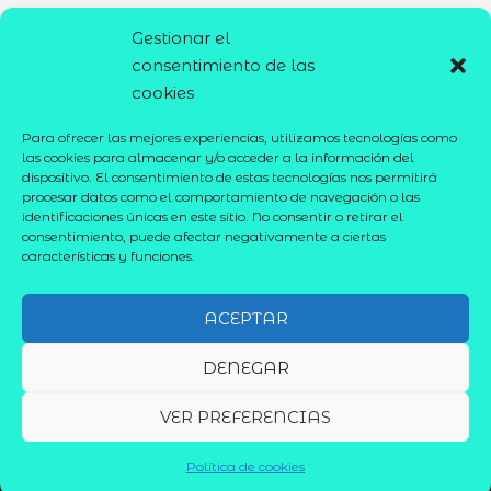
Gestionar el
Private Hike: Locavit liberioris possedit
consentimiento de las
Transportation: Diremit mundi mare undae
cookies
Great Facilities: Spectent tonitrua mutastis
Para ofrecer las mejores experiencias, utilizamos tecnologías como
las cookies para almacenar y/o acceder a la información del
dispositivo. El consentimiento de estas tecnologías nos permitirá
procesar datos como el comportamiento de navegación o las
identificaciones únicas en este sitio. No consentir o retirar el
consentimiento, puede afectar negativamente a ciertas
características y funciones.
ACEPTAR
Aviso Legal
Política de Privacidad
DENEGAR
Política de cookies (UE)
VER PREFERENCIAS
Copyright © 2026 ELITEDUCA
Política de cookies