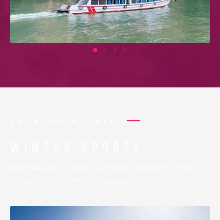
Snow Adventure
WINTER SPORTS
Interdum exercitation penatibus, praesentium facilisi
accusamus fermentum, sagittis.