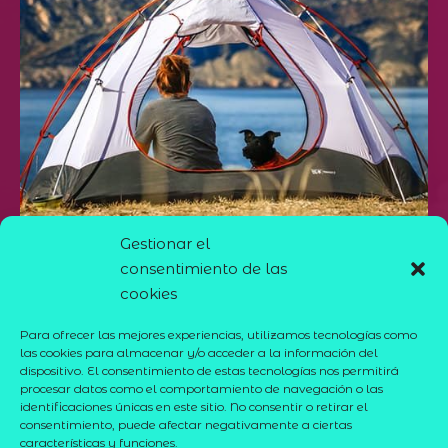
Gestionar el
consentimiento de las
cookies
Para ofrecer las mejores experiencias, utilizamos tecnologías como
las cookies para almacenar y/o acceder a la información del
dispositivo. El consentimiento de estas tecnologías nos permitirá
procesar datos como el comportamiento de navegación o las
identificaciones únicas en este sitio. No consentir o retirar el
consentimiento, puede afectar negativamente a ciertas
características y funciones.